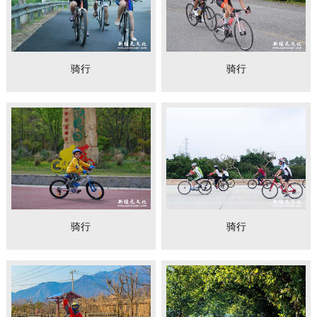
赛事场地
年会会务
骑行
骑行
联系我们
骑行
骑行