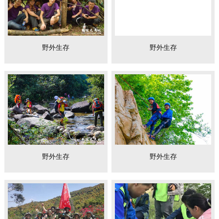
赛事场地
年会会务
野外生存
野外生存
联系我们
野外生存
野外生存