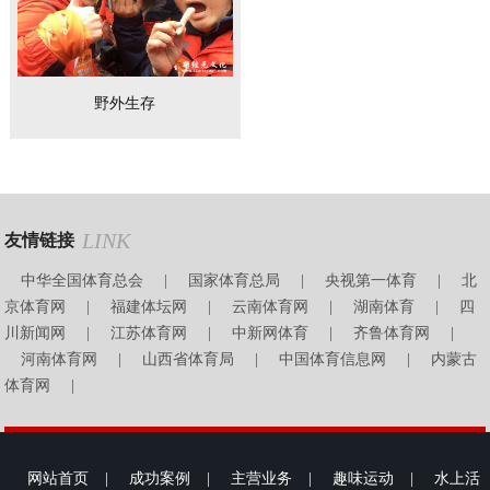
野外生存
LINK
友情链接
中华全国体育总会
|
国家体育总局
|
央视第一体育
|
北
京体育网
|
福建体坛网
|
云南体育网
|
湖南体育
|
四
川新闻网
|
江苏体育网
|
中新网体育
|
齐鲁体育网
|
河南体育网
|
山西省体育局
|
中国体育信息网
|
内蒙古
体育网
|
网站首页
|
成功案例
|
主营业务
|
趣味运动
|
水上活